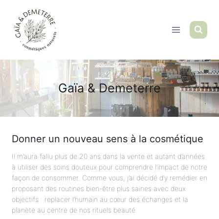
Aller
au
contenu
Gaïa & Demeterre
Donner un nouveau sens à la cosmétique
Il m’aura fallu plus de 20 ans dans la vente et autant d’années
à utiliser des soins douteux pour comprendre l’impact de notre
façon de consommer. Comme vous, j’ai décidé d’y remédier en
proposant des routines bien-être plus saines avec deux
objectifs : replacer l’humain au cœur des échanges et la
planète au centre de nos rituels beauté.